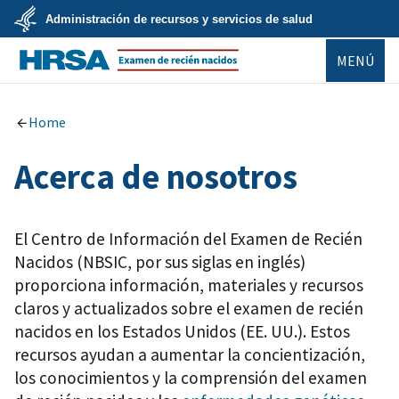
Ir
Administración de recursos y servicios de salud
al
contenido
U.S.
principal
MENÚ
Department
of
Health
Newborn Screening
&
Human
Home
Services
Acerca de nosotros
El Centro de Información del Examen de Recién
Nacidos (NBSIC, por sus siglas en inglés)
proporciona información, materiales y recursos
claros y actualizados sobre el examen de recién
nacidos en los Estados Unidos (EE. UU.). Estos
recursos ayudan a aumentar la concientización,
los conocimientos y la comprensión del examen